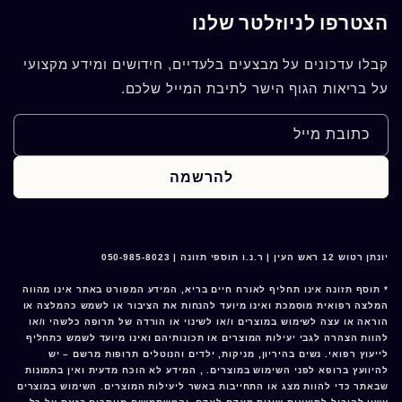
הצטרפו לניוזלטר שלנו
קבלו עדכונים על מבצעים בלעדיים, חידושים ומידע מקצועי
על בריאות הגוף הישר לתיבת המייל שלכם.
כתובת מייל
להרשמה
יונתן רטוש 12 ראש העין | ר.נ.ו תוספי תזונה | 050-985-8023
* תוסף תזונה אינו תחליף לאורח חיים בריא, המידע המפורט באתר אינו מהווה
המלצה רפואית מוסמכת ואינו מיועד להנחות את הציבור או לשמש כהמלצה או
הוראה או עצה לשימוש במוצרים ו/או לשינוי או הורדה של תרופה כלשהי ו/או
להוות הצהרה לגבי יעילות המוצרים או תכונותיהם ואינו מיועד לשמש כתחליף
לייעוץ רפואי. נשים בהיריון, מניקות, ילדים והנוטלים תרופות מרשם – יש
להיוועץ ברופא לפני השימוש במוצרים. , המידע לא הוכח מדעית ואין בתמונות
שבאתר כדי להוות מצג או התחייבות באשר ליעילות המוצרים. השימוש במוצרים